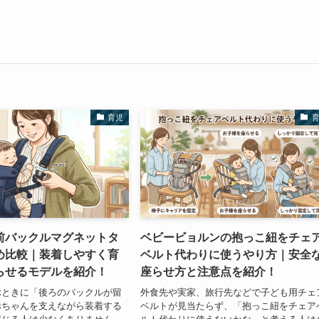
育児
前バックルマグネットタ
ベビービョルンの抱っこ紐をチェ
め比較｜装着しやすく育
ベルト代わりに使うやり方｜安全
らせるモデルを紹介！
座らせ方と注意点を紹介！
ぶときに「後ろのバックルが留
外食先や実家、旅行先などで子ども用チェ
赤ちゃんを支えながら装着する
ベルトが見当たらず、「抱っこ紐をチェア