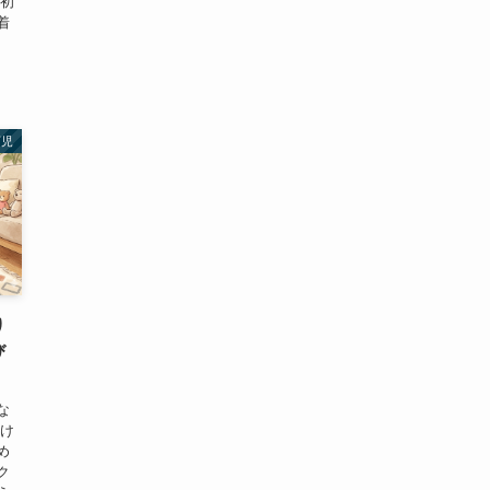
に初
着
育児
り
び
な
付け
め
ク