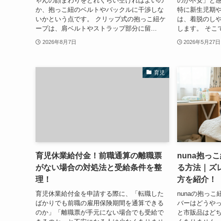
ゃんの顔まわりをどれくらい空ければよいの
のが不安」と
か、抱っこ紐のベルトやバックルに干渉しな
特に新生児期
いかという点です。 クリップ式の抱っこ紐ケ
は、着脱のし
ープは、肩ベルトやストラップ部分に留...
します。 そこ
2026年8月7日
2026年5月27日
育児
育児休業給付金！前職通算の離職票
nuna抱っ
がない場合の対処法と受給条件を整
る方法｜ズ
理！
方を紹介！
育児休業給付金を申請する際に、「転職した
nunaの抱っ
ばかりでも前職の雇用保険期間を通算できる
バーはどうや
のか」「離職票が手元にない場合でも受給で
と市販品はど