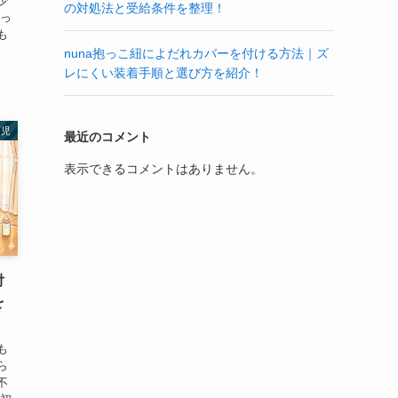
少
の対処法と受給条件を整理！
抱っ
も
nuna抱っこ紐によだれカバーを付ける方法｜ズ
レにくい装着手順と選び方を紹介！
育児
最近のコメント
表示できるコメントはありません。
付
を
も
ら
不