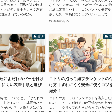
感じる人は少なくありません。
ルト代わりに使えないかな」と考える人は
や毎日の抱っこ回数が多い時期
なくありません。 特にベビービョルンの
やすさが使い勝手を大きく左右
こ紐は装着しやすく、コンパクトなモデル
で注目されているのが、...
多いため、簡易的なチェアベルトとして...
2026年5月25日
育児
こ紐によだれカバーを付け
ニトリの抱っこ紐ブランケットの
レにくい装着手順と選び
け方｜ずれにくく安全に使うコツ
紹介！
こ紐を使っていると、「よだれカ
ニトリの抱っこ紐ブランケットを購入した
って付けるの？」「純正カバー
のの、「どこに付けるのが正解なのかわか
ちらがいい？」と悩む方は少な
ない」「クリップの向きが合っているのか