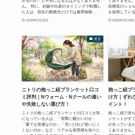
きるのか」と不安になる人は少なくありませ
くありません。 
ん。 特に、妊娠や出産のタイミングで転職し
自構造のショ
た人は、現在の勤務先だけでは雇用保険...
を採用している
2026年5月25日
2026年5月18日
育児
ニトリの抱っこ紐ブランケット口コ
抱っこ紐ブ
ミ評判｜Nウォーム・Nクールの違い
け方｜ずれ
や失敗しない選び方！
イント！
ニトリの抱っこ紐ブランケットの口コミが気
抱っこ紐で赤
になっている人は、「実際に暖かいのか」
ンケットがす
「夏でも快適なのか」「安いけれど使いにく
が合っている
くないのか」など、リアルな使用感を知りた
くありません。