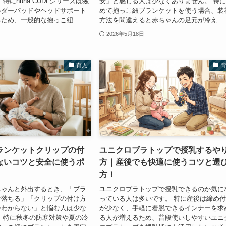
特にnuna CUDLシリーズは独
安」と感じる人は少なくありません。 特
ルダーパッドやヘッドサポート
めて抱っこ紐ブランケットを使う場合、装
ため、一般的な抱っこ紐...
方法を間違えると赤ちゃんの足元が冷え...
2026年5月18日
育児
ランケットクリップの付
ユニクロブラトップで授乳するや
ないコツと安全に使うポ
方｜産後でも快適に使うコツと選
方！
ちゃんと外出するとき、「ブラ
ユニクロブラトップで授乳できるのか気に
ぐ落ちる」「クリップの付け方
っている人は多いです。 特に産後は締め
かわからない」と悩む人は少な
が少なく、手軽に着脱できるインナーを求
 特に秋冬の防寒対策や夏の冷
る人が増えるため、普段使いしやすいユニ