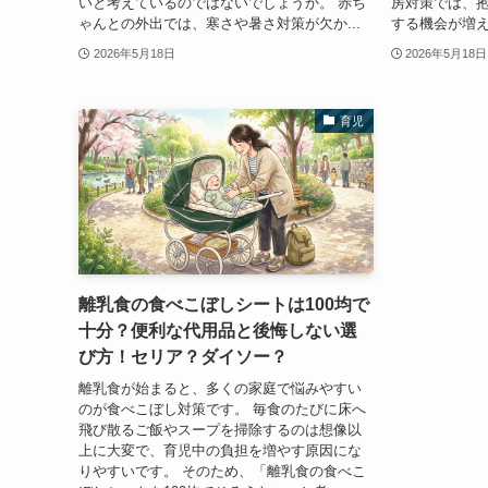
いと考えているのではないでしょうか。 赤ち
房対策では、
ゃんとの外出では、寒さや暑さ対策が欠か...
する機会が増え
2026年5月18日
2026年5月18日
育児
離乳食の食べこぼしシートは100均で
十分？便利な代用品と後悔しない選
び方！セリア？ダイソー？
離乳食が始まると、多くの家庭で悩みやすい
のが食べこぼし対策です。 毎食のたびに床へ
飛び散るご飯やスープを掃除するのは想像以
上に大変で、育児中の負担を増やす原因にな
りやすいです。 そのため、「離乳食の食べこ