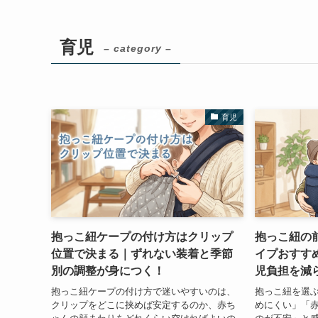
育児
– category –
育児
抱っこ紐ケープの付け方はクリップ
抱っこ紐の
位置で決まる｜ずれない装着と季節
イプおすす
別の調整が身につく！
児負担を減
抱っこ紐ケープの付け方で迷いやすいのは、
抱っこ紐を選
クリップをどこに挟めば安定するのか、赤ち
めにくい」「