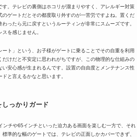
です。テレビの裏側はホコリが溜まりやすく、アレルギー対策
式のゲートだとその都度取り外すのが一苦労ですよね。置くだ
終わったら元に戻すというルーティンが非常にスムーズです。
レスを感じません。
レート」という、お子様がゲートに乗ることでその自重を利用
くだけだと不安定に思われがちですが、この物理的な仕組みの
ない安心感が生まれるんです。設置の自由度とメンテナンス性
ードと言えるかなと思います。
をしっかりガード
インチや65インチといった迫力ある画面を楽しむ一方で、それ
。標準的な幅のゲートでは、テレビの正面しかカバーできず、