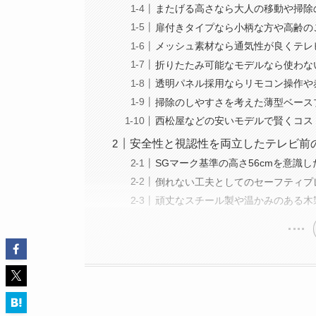
またげる高さなら大人の移動や掃除
扉付きタイプなら小柄な方や高齢の
メッシュ素材なら通気性が良くテレ
折りたたみ可能なモデルなら使わな
透明パネル採用ならリモコン操作や
掃除のしやすさを考えた薄型ベース
西松屋などの安いモデルで賢くコス
安全性と視認性を両立したテレビ前
SGマーク基準の高さ56cmを意識
倒れない工夫としてのセーフティプ
頑丈なスチール製や温かみのある木