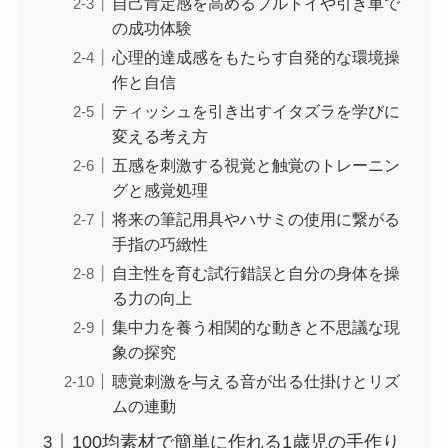
自己肯定感を高めるプルトイや引き車で
の成功体験
心理的達成感をもたらす自発的な環境操
作と自信
ティッシュを引き出すイタズラを学びに
変える考え方
五感を刺激する視覚と触覚のトレーニン
グと感覚処理
将来の筆記用具やハサミの使用に繋がる
手指の巧緻性
自主性を育む試行錯誤と自分の身体を操
る力の向上
集中力を養う相関的な動きと不思議な現
象の探究
聴覚刺激を与える音が出る仕掛けとリズ
ムの連動
100均素材で簡単に作れる1歳児の手作り